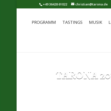
+49 36428 61022
christian@tarona.de
PROGRAMM
TASTINGS
MUSIK
L
TARONA 20