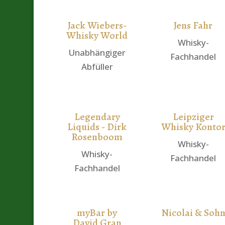
Jack Wiebers-
Jens Fahr
Whisky World
Whisky-
Unabhängiger
Fachhandel
Abfüller
Legendary
Leipziger
Liquids - Dirk
Whisky Konto
Rosenboom
Whisky-
Whisky-
Fachhandel
Fachhandel
myBar by
Nicolai & Soh
David Gran