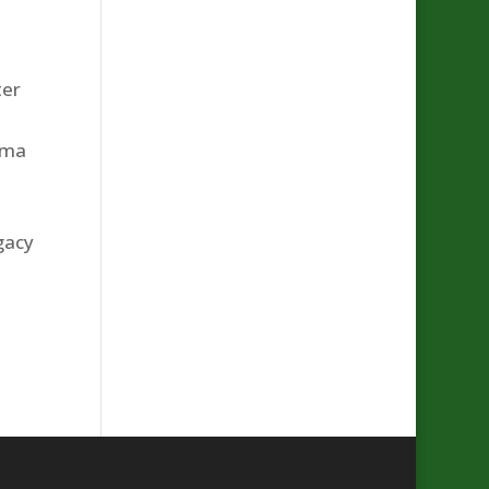
ter
ima
gacy