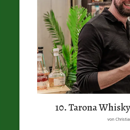
10. Tarona Whisky 
von
Christi